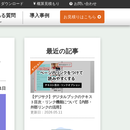
 ダウンロード
概算見積もり
お問い合わせ
ある質問
導入事例
お見積りはこちら
最近の記事
ー
21日
【デジサク】デジタルブックのテキス
ト目次・リンク機能について【内部・
外部リンクの活用】
更新日：2026.05.11