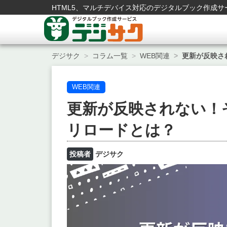
Skip
HTML5、マルチデバイス対応のデジタルブック作成サ
to
content
デジサク
コラム一覧
WEB関連
更新が反映さ
WEB関連
更新が反映されない！
リロードとは？
投稿者
デジサク