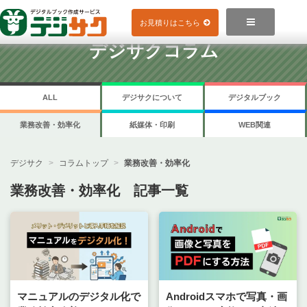
Skip
to

お見積りはこちら
content
デジサクコラム
ALL
デジサクについて
デジタルブック
業務改善・効率化
紙媒体・印刷
WEB関連
デジサク
コラムトップ
業務改善・効率化
業務改善・効率化 記事一覧
マニュアルのデジタル化で
Androidスマホで写真・画