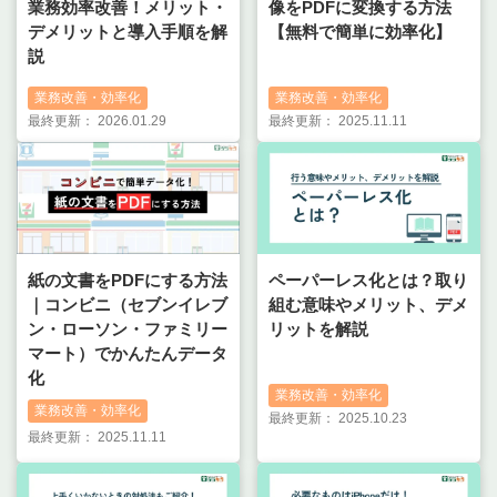
業務効率改善！メリット・
像をPDFに変換する方法
デメリットと導入手順を解
【無料で簡単に効率化】
説
業務改善・効率化
業務改善・効率化
最終更新：
2026.01.29
最終更新：
2025.11.11
デジサクお問い合わせ
🤖
よくあるご質問をご案内します
紙の文書をPDFにする方法
ペーパーレス化とは？取り
｜コンビニ（セブンイレブ
組む意味やメリット、デメ
ン・ローソン・ファミリー
リットを解説
マート）でかんたんデータ
化
業務改善・効率化
業務改善・効率化
最終更新：
2025.10.23
最終更新：
2025.11.11