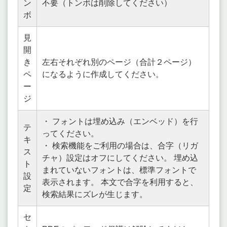
ン
不要（トンボは削除してください）
ボ
見
開
き
左右それぞれ別のページ（合計２ページ）
ペ
になるように作成してください。
ー
ジ
・ フォントは埋め込み（エンベッド）を行
テ
ってください。
キ
・ 検索機能をご利用の場合は、合字（リガ
ス
チャ）設定はオフにしてください。 埋め込
ト
まれていないフォントは、標準フォントで
設
表示されます。 本文で合字を利用すると、
定
検索結果にズレが生じます。
セ