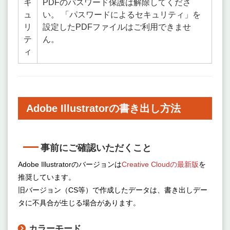
キ
PDFのパスワード保護は解除してくださ
ュ
い。 「パスワードによるセキュリティ」を
リ
設定したPDFファイルはご利用できませ
デジサクお問い合わせ
テ
ん。
🤖
よくあるご質問をご案内します
ィ
Adobe Illustratorの書き出し方法
事前にご確認いただくこと
Adobe Illustratorのバージョンは
Creative Cloudの最新版
を
推奨しています。
旧バージョン（CS等）で作成したデータは、書き出しデー
タに不具合が生じる場合があります。
カラーモード