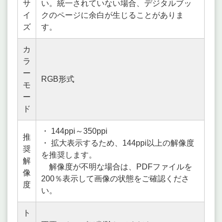
サ
い。統一されていない場合、デジタルブッ
イ
クのページに余白が生じることがありま
ズ
す。
カ
ラ
ー
RGB形式
モ
ー
ド
・ 144ppi～350ppi
推
・ 拡大表示するため、144ppi以上の解像度
奨
を推奨します。
解
解像度が不明な場合は、PDFファイルを
像
200％表示して画像の状態をご確認くださ
度
い。
ト