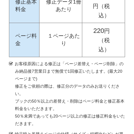
修正基本
修正データ1冊
円（税
料金
あたり
込）
220
円
ページ料
１ページあた
（税
金
り
込）
お客様原因による修正は「ページ差替え・ページ削除」の
み納品後7営業日まで無償で1回修正いたします。(最大20
ページまで)
修正をご依頼の際は、修正分のデータのみお送りくださ
い。
ブックの50％以上の差替え・削除はページ料金と修正基本
料金をいただきます。
50％未満であっても20ページ以上の修正は修正料金をいた
だきます。
納品時と差替えページの仕様（サイズ・縦横比など）が異