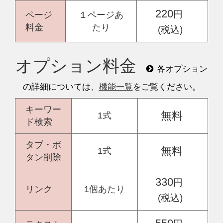
220
円
ページ
１ページあ
料金
たり
(税込)
オプション料金
各オプション
の詳細については、
機能一覧
をご覧ください。
キーワー
無料
1式
ド検索
タブ・ボ
無料
1式
タン削除
330
円
リンク
1個あたり
デジサクお問い合わせ
(税込)
🤖
よくあるご質問をご案内します